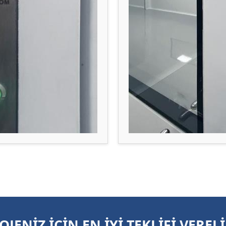
OJENİZ İÇİN EN İYİ TEKLİFİ VERELİ