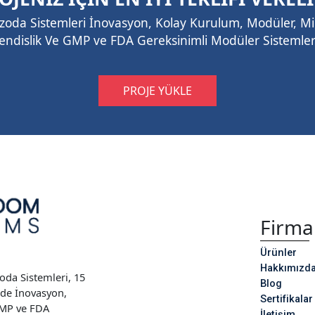
zoda Sistemleri İnovasyon, Kolay Kurulum, Modüler, Mi
ndislik Ve GMP ve FDA Gereksinimli Modüler Sistemler 
PROJE YÜKLE
Firma
Ürünler
Hakkımızd
da Sistemleri, 15
Blog
nde İnovasyon,
Sertifikalar
GMP ve FDA
İletişim