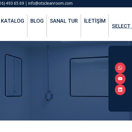
16) 493 65 69 | info@otscleanroom.com
KATALOG
BLOG
SANAL TUR
İLETIŞIM
SELECT